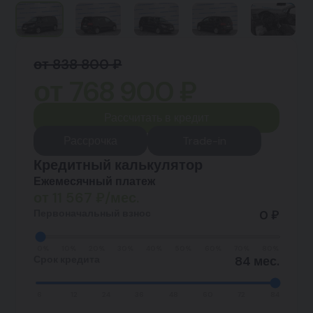
от 838 800 ₽
от
768 900
₽
Рассчитать в кредит
Рассрочка
Trade-in
Кредитный калькулятор
Ежемесячный платеж
от
11 567
₽/мес.
Первоначальный взнос
0 ₽
0%
10%
20%
30%
40%
50%
60%
70%
80%
Срок кредита
84 мес.
6
12
24
36
48
60
72
84