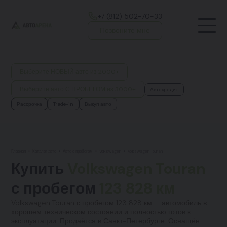
+7 (812) 502-70-33
Позвоните мне
Выберите НОВЫЙ авто из 2000+
Выберите авто С ПРОБЕГОМ из 3000+
Автокредит
Рассрочка
Trade-in
Выкуп авто
Главная
•
Каталог авто
•
Авто с пробегом
•
Volkswagen
•
Volkswagen Touran
Купить
Volkswagen Touran
с пробегом
123 828 км
Volkswagen Touran с пробегом 123 828 км — автомобиль в
хорошем техническом состоянии и полностью готов к
эксплуатации. Продаётся в Санкт-Петербурге. Оснащён