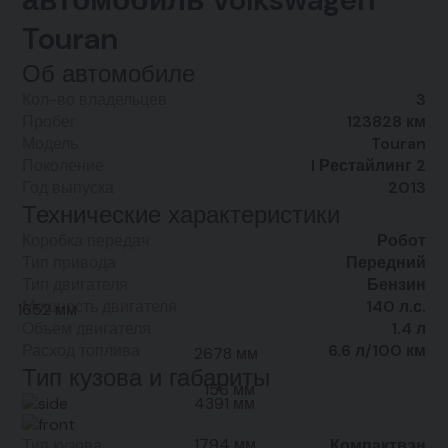
Touran
Об автомобиле
Кол-во владельцев
3
Пробег
123828 км
Модель
Touran
Поколение
I Рестайлинг 2
Год выпуска
2013
Технические характеристики
Коробка передач
Робот
Тип привода
Передний
Тип двигателя
Бензин
Мощность двигателя
140 л.с.
1652 мм
Объем двигателя
1.4 л
Расход топлива
6.6 л/100 км
2678 мм
Тип кузова и габариты
156 мм
4391 мм
1794 мм
Тип кузова
Компактвэн