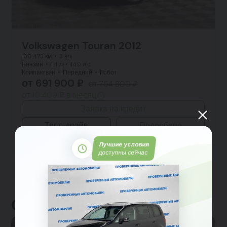
Volkswagen Touran 2012
138 473 км
3 вл.
Бензин
1.4 л
140 л.с.
Компактвэн
Передний
Робот
от 691 900 ₽
от 754 800 ₽
от 10 409 ₽ в месяц
Заявка на кредит
Тест-драйв
Подробнее
Лучшие условия
доступны сейчас
Отзывы клиентов