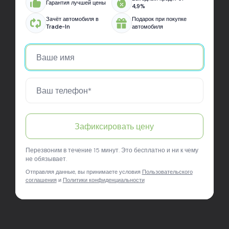
Гарантия лучшей цены
4,9%
уровне. В салоне всё чётко: оформление, выдача,
подарок — всё как надо. Спасибо Авто Арена, вы
Зачёт автомобиля в
Подарок при покупке
Trade-In
автомобиля
молодцы!
Зафиксировать цену
Перезвоним в течение 15 минут. Это бесплатно и ни к чему
не обязывает.
Отправляя данные, вы принимаете условия
Пользовательского
соглашения
и
Политики конфиденциальности