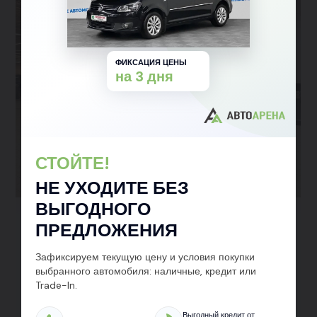
ФИКСАЦИЯ ЦЕНЫ
на 3 дня
СТОЙТЕ!
НЕ УХОДИТЕ БЕЗ
ВЫГОДНОГО
Kaiyi X3
ПРЕДЛОЖЕНИЯ
Зафиксируем текущую цену и условия покупки
выбранного автомобиля: наличные, кредит или
Забрал свой новый кроссовер Kaiyi X3 в Авто Арена в
Trade-In.
Санкт-Петербурге. Машина смотрится мощно, внутри
всё современно и удобно. Очень доволен, что выбрал
именно эту марку — и по цене, и по качеству всё на
Выгодный кредит от