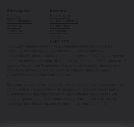
Авто Арена
Каталог
Главная
Новые авто
Об автосалоне
Авто с пробегом
Новости
Автокредит
Контакты
Рассрочка
Trade-in
Выкуп авто
Обращаем ваше внимание: представленные на данном сайте
сведения, включая цены, комплектации и характеристики
автомобилей, носят исключительно информационный характер и не
являются публичной офертой в соответствии со ст. 437 Гражданского
кодекса Российской Федерации. Актуальные условия приобретения,
стоимость автомобилей, наличие на складе и спецификации
уточняйте у менеджеров автосалона.
Все цены, размещённые на сайте, указаны с учётом возможных акций
и специальных предложений. Информация на сайте может быть
обновлена без предварительного уведомления. Администрация
сайта оставляет за собой право вносить изменения в контент и
структуру без обязательного уведомления пользователей.