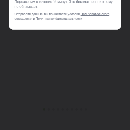
Перезвоним в течение 15 минут. Это бесплатно и ни к чему
не обязывает.
Отправляя данные, вы принимаете условия
Пользовательского
соглашения
и
Политики конфиденциальности