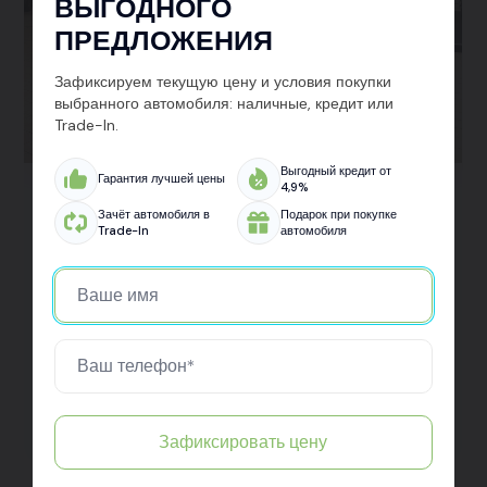
ВЫГОДНОГО
ПРЕДЛОЖЕНИЯ
Зафиксируем текущую цену и условия покупки
выбранного автомобиля: наличные, кредит или
Trade-In.
Выгодный кредит от
Гарантия лучшей цены
4,9%
Kaiyi X3
Зачёт автомобиля в
Подарок при покупке
Trade-In
автомобиля
Забрал свой новый кроссовер Kaiyi X3 в Авто Арена в
Санкт-Петербурге. Машина смотрится мощно, внутри
всё современно и удобно. Очень доволен, что выбрал
именно эту марку — и по цене, и по качеству всё на
уровне. В салоне всё чётко: оформление, выдача,
подарок — всё как надо. Спасибо Авто Арена, вы
молодцы!
Зафиксировать цену