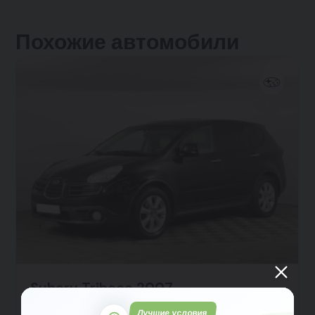
Похожие автомобили
Subaru Tribeca 2007
188 543 км
5 вл.
Лучшие условия
Бензин
3.0 л
245 л.с.