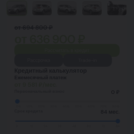
от 694 800 ₽
от
636 900
₽
Рассчитать в кредит
Рассрочка
Trade-in
Кредитный калькулятор
Ежемесячный платеж
от
9 581
₽/мес.
Первоначальный взнос
0 ₽
0%
10%
20%
30%
40%
50%
60%
70%
80%
Срок кредита
84 мес.
6
12
24
36
48
60
72
84