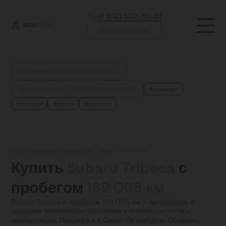
+7 (812) 502-70-33
Позвоните мне
Выберите НОВЫЙ авто из 2000+
Выберите авто С ПРОБЕГОМ из 3000+
Автокредит
Рассрочка
Trade-in
Выкуп авто
Главная
•
Каталог авто
•
Авто с пробегом
•
Subaru
•
Subaru Tribeca
Купить
Subaru Tribeca
с
пробегом
189 098 км
Subaru Tribeca с пробегом 189 098 км — автомобиль в
хорошем техническом состоянии и полностью готов к
эксплуатации. Продаётся в Санкт-Петербурге. Оснащён