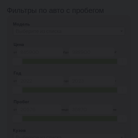
Фильтры по авто с пробегом
Модель
Выберите из списка
Цена
от
₽
до
₽
Год
от
г
до
г
Пробег
от
км
до
км
Кузов
Выберите из списка