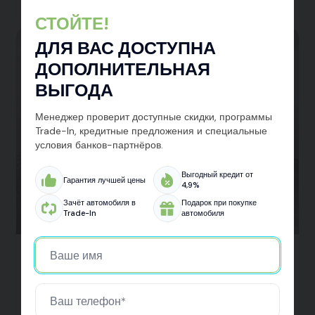
СТОЙТЕ!
ДЛЯ ВАС ДОСТУПНА
ДОПОЛНИТЕЛЬНАЯ
ВЫГОДА
Менеджер проверит доступные скидки, программы
Trade-In, кредитные предложения и специальные
условия банков-партнёров.
Выгодный кредит от
Гарантия лучшей цены
4,9%
Зачёт автомобиля в
Подарок при покупке
Trade-In
автомобиля
Omoda S5 2023
25 630 км
1 вл.
Бензин
1.5 л
147 л.с.
Седан
Передний
Вариатор
от 966 900 ₽
от 1 054 800 ₽