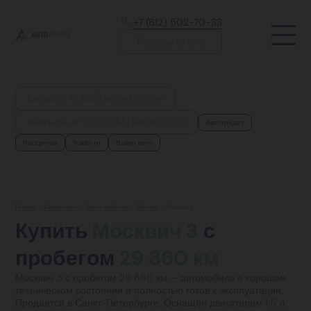
+7 (812) 502-70-33
Позвоните мне
Выберите НОВЫЙ авто из 2000+
Выберите авто С ПРОБЕГОМ из 3000+
Автокредит
Рассрочка
Trade-in
Выкуп авто
Главная
•
Каталог авто
•
Авто с пробегом
•
Москвич
•
Москвич 3
Купить
Москвич 3
с
пробегом
29 860 км
Москвич 3 с пробегом 29 860 км — автомобиль в хорошем
техническом состоянии и полностью готов к эксплуатации.
Продаётся в Санкт-Петербурге. Оснащён двигателем 1.5 л