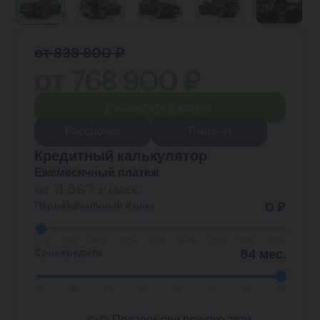
от 838 800 ₽
от
768 900
₽
Рассчитать в кредит
Рассрочка
Trade-in
Кредитный калькулятор
Ежемесячный платеж
от
11 567
₽/мес.
Первоначальный взнос
0 ₽
0%
10%
20%
30%
40%
50%
60%
70%
80%
Срок кредита
84 мес.
6
12
24
36
48
60
72
84
Подарок при покупке авто