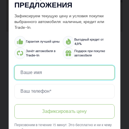
ПРЕДЛОЖЕНИЯ
Зафиксируем текущую цену и условия покупки
выбранного автомобиля: наличные, кредит или
Trade-In.
Выгодный кредит от
Kaiyi X3
Гарантия лучшей цены
4,9%
Зачёт автомобиля в
Подарок при покупке
Trade-In
автомобиля
Забрал свой новый кроссовер Kaiyi X3 в Авто Арена в
Санкт-Петербурге. Машина смотрится мощно, внутри
всё современно и удобно. Очень доволен, что выбрал
именно эту марку — и по цене, и по качеству всё на
уровне. В салоне всё чётко: оформление, выдача,
подарок — всё как надо. Спасибо Авто Арена, вы
молодцы!
Зафиксировать цену
Перезвоним в течение 15 минут. Это бесплатно и ни к чему