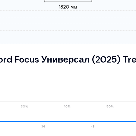
1820 мм
ord Focus Универсал (2025) Tr
30%
40%
50%
36
48