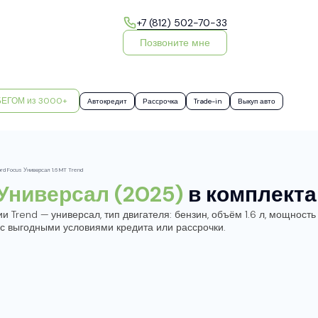
+7 (812) 502-70-33
Позвоните мне
БЕГОМ из 3000+
Автокредит
Рассрочка
Trade-in
Выкуп авто
ord Focus Универсал 1.6 MT Trend
 Универсал (2025)
в комплект
 Trend — универсал, тип двигателя: бензин, объём 1.6 л, мощность 1
 с выгодными условиями кредита или рассрочки.