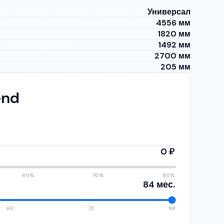
Универсал
4556 мм
1820 мм
1492 мм
2700 мм
205 мм
end
0 ₽
60%
70%
80%
84 мес.
60
72
84