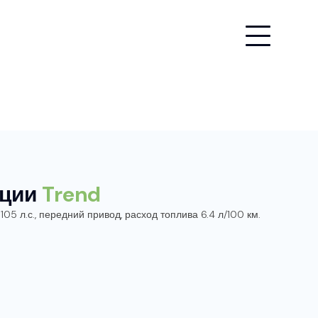
ации
Trend
05 л.с., передний привод, расход топлива 6.4 л/100 км.