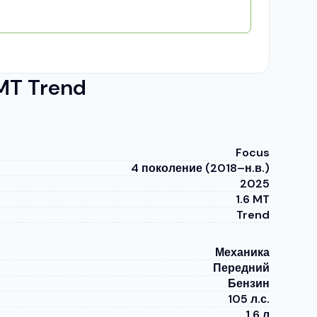
MT Trend
Focus
4 поколение (2018–н.в.)
2025
1.6 MT
Trend
Механика
Передний
Бензин
105 л.с.
1.6 л