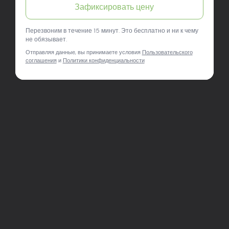
Зафиксировать цену
подарок — всё как надо. Спасибо Авто Арена, вы
молодцы!
Перезвоним в течение 15 минут. Это бесплатно и ни к чему
не обязывает.
Отправляя данные, вы принимаете условия
Пользовательского
соглашения
и
Политики конфиденциальности