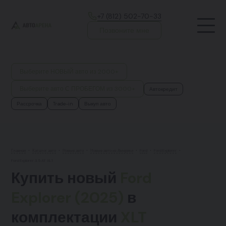
+7 (812) 502-70-33
Позвоните мне
Выберите НОВЫЙ авто из 2000+
Выберите авто С ПРОБЕГОМ из 3000+
Автокредит
Рассрочка
Trade-in
Выкуп авто
Главная
•
Каталог авто
•
Новые авто
•
Новые авто из Америки
•
Ford
•
Ford Explorer
•
Ford Explorer 3.5 AT XLT
Купить новый
Ford
Explorer (2025)
в
комплектации
XLT