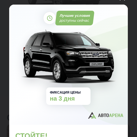
Лучшие условия
доступны сейчас
Ford EcoSport
Хэтчбек 5 дв.
Полный
Автомат
Бензин
от 1 450 100 ₽
от 1 650 100 ₽
от 21 815 ₽ в месяц
Заявка на кредит
Тест-драйв
Подробнее
ФИКСАЦИЯ ЦЕНЫ
на 3 дня
Отзывы клиентов
СТОЙТЕ!