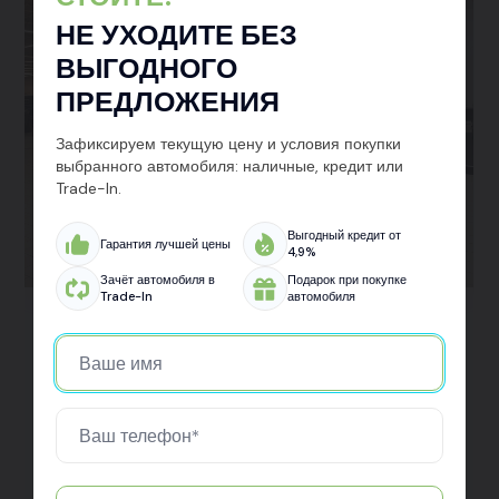
НЕ УХОДИТЕ БЕЗ
ВЫГОДНОГО
ПРЕДЛОЖЕНИЯ
Зафиксируем текущую цену и условия покупки
выбранного автомобиля: наличные, кредит или
Trade-In.
Выгодный кредит от
Гарантия лучшей цены
4,9%
Зачёт автомобиля в
Подарок при покупке
Trade-In
автомобиля
Kaiyi X3
Забрал свой новый кроссовер Kaiyi X3 в Авто Арена в
Санкт-Петербурге. Машина смотрится мощно, внутри
всё современно и удобно. Очень доволен, что выбрал
именно эту марку — и по цене, и по качеству всё на
уровне. В салоне всё чётко: оформление, выдача,