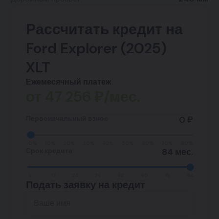
Рассчитать кредит на
Ford Explorer (2025)
XLT
Ежемесячный платеж
от
47 256
₽/мес.
Первоначальный взнос
0 ₽
0%
10%
20%
30%
40%
50%
60%
70%
80%
Срок кредита
84 мес.
6
12
24
36
48
60
72
84
Подать заявку на кредит