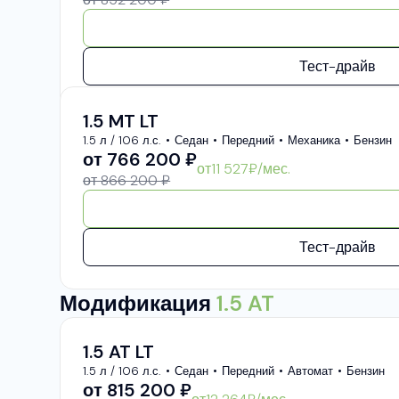
Тест-драйв
1.5 MT LT
1.5 л / 106 л.с.
Седан
Передний
Механика
Бензин
от
766 200
₽
от
11 527
₽/мес.
от 866 200 ₽
Тест-драйв
Модификация
1.5 AT
1.5 AT LT
1.5 л / 106 л.с.
Седан
Передний
Автомат
Бензин
от
815 200
₽