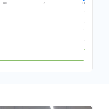
60
72
84