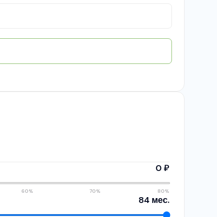
0 ₽
60%
70%
80%
84 мес.