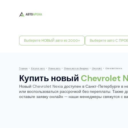
Выберите НОВЫЙ авто из 2000+
Выберите авто С ПРО
Главная
•
Каталог авто
•
Новые авто
•
Новые авто из Америки
•
Chevrolet
•
Chevrolet Nexia
Купить новый
Chevrolet 
Новый Chevrolet Nexia доступен в Санкт-Петербурге в н
или воспользоваться рассрочкой без переплаты. Также 
оставьте заявку онлайн — наши менеджеры свяжутся с в