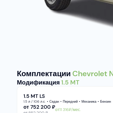
Комплектации
Chevrolet 
Модификация
1.5 MT
1.5 MT LS
1.5 л / 106 л.с.
Седан
Передний
Механика
Бензин
от
752 200
₽
от
11 316
₽/мес.
от 852 200 ₽