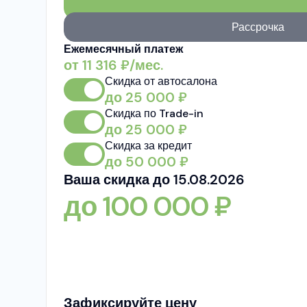
Рассрочка
Ежемесячный платеж
от
11 316
₽/мес.
Скидка от автосалона
до
25 000
₽
Скидка по Trade-in
до
25 000
₽
Скидка за кредит
до
50 000
₽
Ваша скидка до 15.08.2026
до
100 000
₽
Зафиксируйте цену