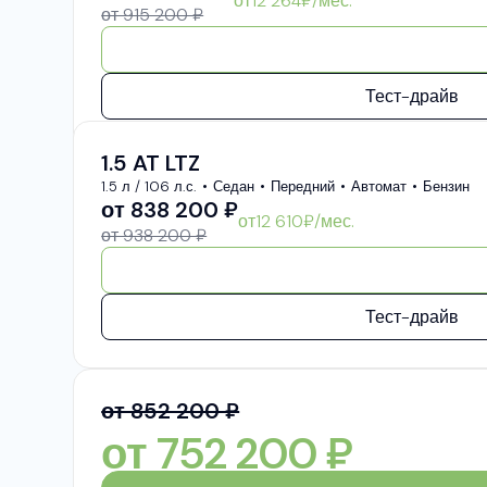
от
12 264
₽/мес.
от 915 200 ₽
Тест-драйв
1.5 AT LTZ
1.5 л / 106 л.с.
Седан
Передний
Автомат
Бензин
от
838 200
₽
от
12 610
₽/мес.
от 938 200 ₽
Тест-драйв
от 852 200 ₽
от
752 200
₽