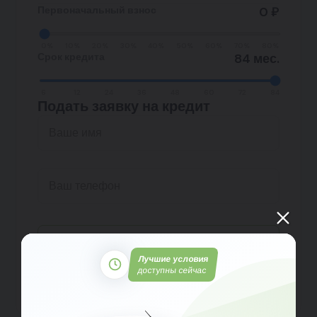
Первоначальный взнос
0 ₽
0%
10%
20%
30%
40%
50%
60%
70%
80%
Срок кредита
84 мес.
6
12
24
36
48
60
72
84
Подать заявку на кредит
Подать заявку на кредит
Лучшие условия
Отправляя данные, вы принимаете условия
доступны сейчас
Пользовательского соглашения
и
Политики
конфиденциальности