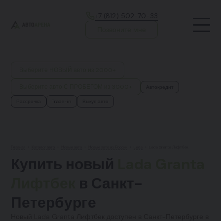
+7 (812) 502-70-33
Позвоните мне
Выберите НОВЫЙ авто из 2000+
Выберите авто С ПРОБЕГОМ из 3000+
Автокредит
Рассрочка
Trade-in
Выкуп авто
Главная
•
Каталог авто
•
Новые авто
•
Новые авто из России
•
Lada
•
Lada Granta Лифтбек
Купить новый
Lada Granta
Лифтбек
в Санкт-
Петербурге
Новый Lada Granta Лифтбек доступен в Санкт-Петербурге в