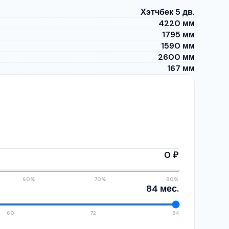
Хэтчбек 5 дв.
4220 мм
1795 мм
1590 мм
2600 мм
167 мм
0 ₽
60%
70%
80%
84 мес.
60
72
84