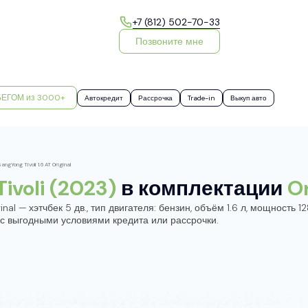
+7 (812) 502-70-33
Позвоните мне
БЕГОМ из 3000+
Автокредит
Рассрочка
Trade-in
Выкуп авто
angYong Tivoli 1.6 AT Original
ivoli (2023)
в комплектации
Or
nal — хэтчбек 5 дв., тип двигателя: бензин, объём 1.6 л, мощность 12
 с выгодными условиями кредита или рассрочки.