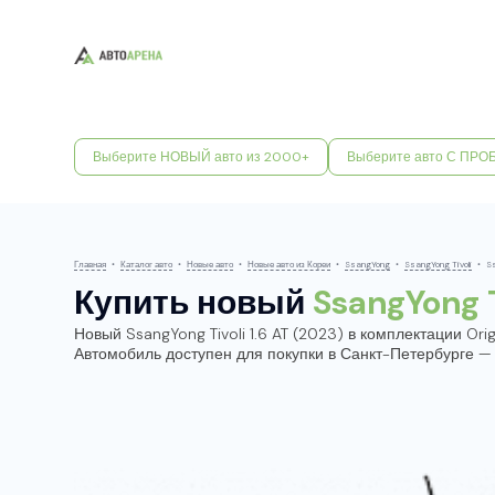
Выберите НОВЫЙ авто из 2000+
Выберите авто С ПРО
Главная
•
Каталог авто
•
Новые авто
•
Новые авто из Кореи
•
SsangYong
•
SsangYong Tivoli
•
Ss
Купить новый
SsangYong T
Новый SsangYong Tivoli 1.6 AT (2023) в комплектации Origi
Автомобиль доступен для покупки в Санкт-Петербурге —