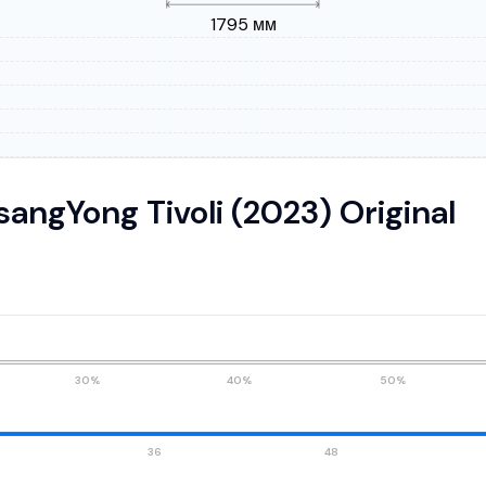
1795 мм
ngYong Tivoli (2023) Original
30%
40%
50%
36
48