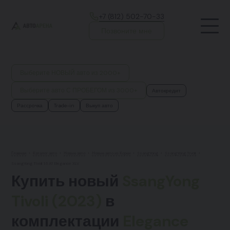
+7 (812) 502-70-33
Позвоните мне
Выберите НОВЫЙ авто из 2000+
Выберите авто С ПРОБЕГОМ из 3000+
Автокредит
Рассрочка
Trade-in
Выкуп авто
Главная
•
Каталог авто
•
Новые авто
•
Новые авто из Кореи
•
SsangYong
•
SsangYong Tivoli
•
SsangYong Tivoli 1.6 AT Elegance XLV
Купить новый
SsangYong
Tivoli (2023)
в
комплектации
Elegance