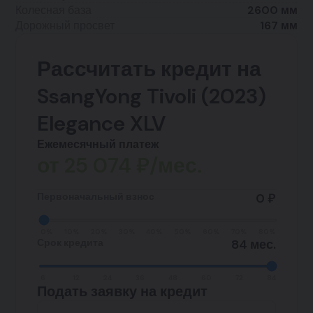
Колесная база
2600 мм
Дорожный просвет
167 мм
Рассчитать кредит на
SsangYong Tivoli (2023)
Elegance XLV
Ежемесячный платеж
от
25 074
₽/мес.
Первоначальный взнос
0 ₽
0%
10%
20%
30%
40%
50%
60%
70%
80%
Срок кредита
84 мес.
6
12
24
36
48
60
72
84
Подать заявку на кредит