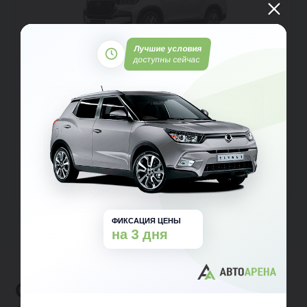
Лучшие условия
доступны сейчас
SsangYong Rexton
Внедорожник 5 дв.
Полный
Автомат
Дизель
от 1 990 000 ₽
от 2 290 000 ₽
от 29 937 ₽ в месяц
Заявка на кредит
Тест-драйв
Подробнее
ФИКСАЦИЯ ЦЕНЫ
на 3 дня
Отзывы клиентов