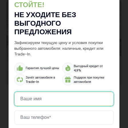
СТОЙТЕ!
НЕ УХОДИТЕ БЕЗ
ВЫГОДНОГО
ПРЕДЛОЖЕНИЯ
Зафиксируем текущую цену и условия покупки
выбранного автомобиля: наличные, кредит или
Trade-In.
Выгодный кредит от
Гарантия лучшей цены
4,9%
Зачёт автомобиля в
Подарок при покупке
Trade-In
автомобиля
Kaiyi X3
Забрал свой новый кроссовер Kaiyi X3 в Авто Арена в
Санкт-Петербурге. Машина смотрится мощно, внутри
всё современно и удобно. Очень доволен, что выбрал