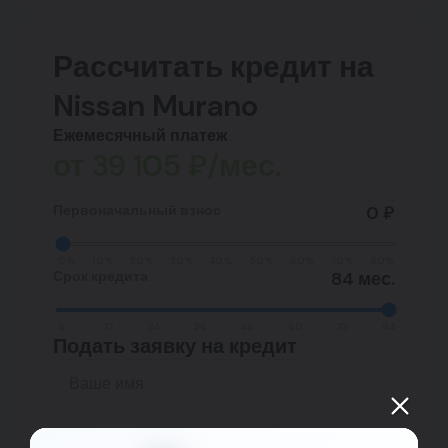
Рассчитать кредит на
Nissan Murano
Ежемесячный платеж
от
39 105
₽/мес.
Первоначальный взнос
0 ₽
0%
10%
20%
30%
40%
50%
60%
70%
80%
Срок кредита
84 мес.
6
12
24
36
48
60
72
84
Подать заявку на кредит