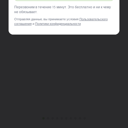
Перезвоним в течение 15 минут. Это бесплатно и ни к чему
не обязывает.
Отправляя данные, вы принимаете условия
Пользовательского
соглашения
и
Политики конфиденциальности