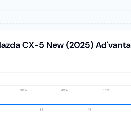
azda CX-5 New (2025) Ad'vant
30%
40%
50%
36
48