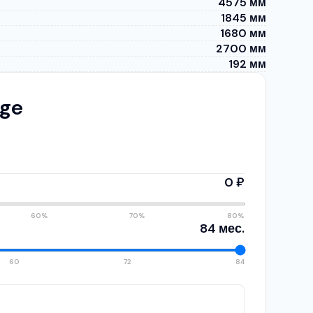
4575 мм
1845 мм
1680 мм
2700 мм
192 мм
age
0 ₽
60%
70%
80%
84 мес.
60
72
84