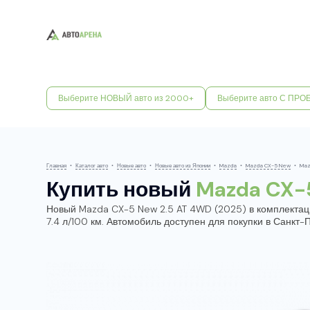
Выберите НОВЫЙ авто из 2000+
Выберите авто С ПРО
Главная
•
Каталог авто
•
Новые авто
•
Новые авто из Японии
•
Mazda
•
Mazda CX-5 New
•
Maz
Купить новый
Mazda CX-
Новый Mazda CX-5 New 2.5 AT 4WD (2025) в комплектации 
7.4 л/100 км. Автомобиль доступен для покупки в Санкт