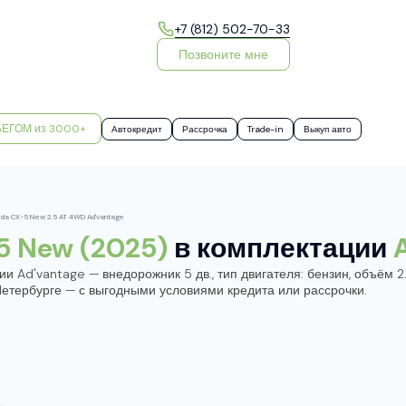
+7 (812) 502-70-33
Позвоните мне
БЕГОМ из 3000+
Автокредит
Рассрочка
Trade-in
Выкуп авто
da CX-5 New 2.5 AT 4WD Ad'vantage
5 New (2025)
в комплектации
Ad'vantage — внедорожник 5 дв., тип двигателя: бензин, объём 2.5
-Петербурге — с выгодными условиями кредита или рассрочки.