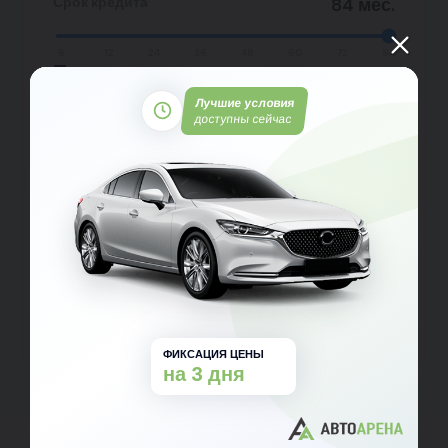
Срок кредита
84 мес.
6
12
24
36
48
60
72
84
Подать заявку на кредит
Лучшие условия
доступны сейчас
Подать заявку на кредит
Отправляя данные, вы принимаете условия
Пользовательского соглашения
и
Политики
конфиденциальности
ФИКСАЦИЯ ЦЕНЫ
на 3 дня