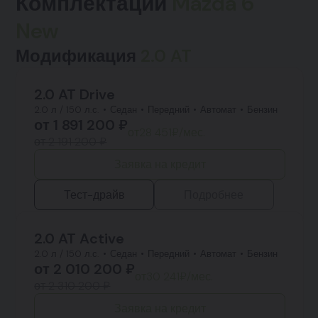
Комплектации
Mazda 6
New
Модификация
2.0 AT
2.0 AT Drive
2.0 л / 150 л.с.
Седан
Передний
Автомат
Бензин
от
1 891 200
₽
от
28 451
₽/мес.
от 2 191 200 ₽
Заявка на кредит
Тест-драйв
Подробнее
2.0 AT Active
2.0 л / 150 л.с.
Седан
Передний
Автомат
Бензин
от
2 010 200
₽
от
30 241
₽/мес.
от 2 310 200 ₽
Заявка на кредит