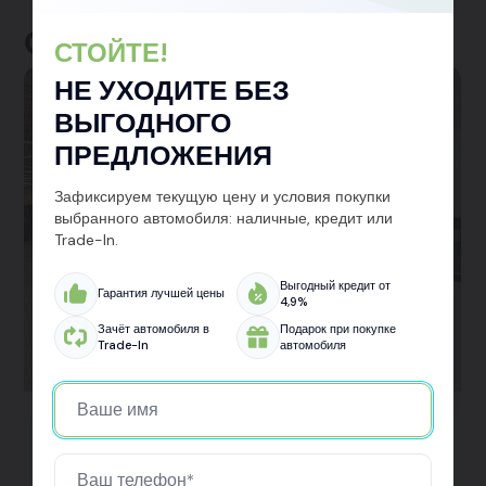
Отзывы клиентов
СТОЙТЕ!
НЕ УХОДИТЕ БЕЗ
ВЫГОДНОГО
ПРЕДЛОЖЕНИЯ
Зафиксируем текущую цену и условия покупки
выбранного автомобиля: наличные, кредит или
Trade-In.
Выгодный кредит от
Гарантия лучшей цены
4,9%
Зачёт автомобиля в
Подарок при покупке
Trade-In
автомобиля
Kaiyi X3