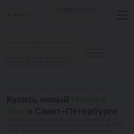
+7 (812) 502-70-33
Позвоните мне
Выберите НОВЫЙ авто из 2000+
Выберите авто С ПРОБЕГОМ из 3000+
Автокредит
Рассрочка
Trade-in
Выкуп авто
Главная
•
Каталог авто
•
Новые авто
•
Новые авто из Японии
•
Mazda
•
Mazda 6 New
Купить новый
Mazda 6
New
в Санкт-Петербурге
Новый Mazda 6 New доступен в Санкт-Петербурге в
нескольких комплектациях по цене от 1 891 200 ₽ до 2 846
200 ₽. Все автомобили в наличии — можно оформить