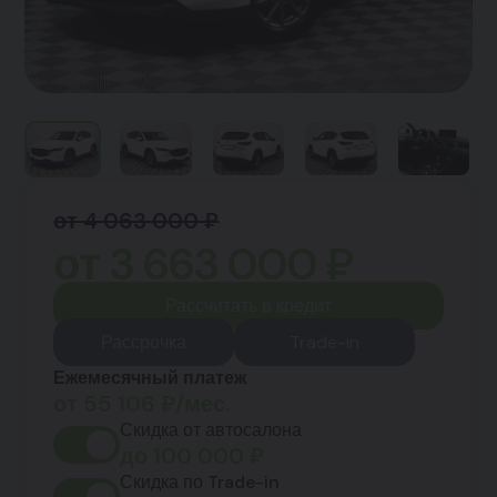
от 4 063 000 ₽
от
3 663 000
₽
Рассчитать в кредит
Рассрочка
Trade-in
Ежемесячный платеж
от
55 106
₽/мес.
Скидка от автосалона
до
100 000
₽
Скидка по Trade-in