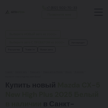
+7 (812) 502-70-33
Позвоните мне
Выберите НОВЫЙ авто из 2000+
Выберите авто С ПРОБЕГОМ из 3000+
Автокредит
Рассрочка
Trade-in
Выкуп авто
Главная
•
Каталог авто
•
Новые авто
•
Новые авто из Японии
•
Mazda
•
В наличии
•
Mazda CX-5 New High Plus 2025 Белый
Купить новый
Mazda CX-5
New High Plus 2025 Белый
в наличии
в Санкт-