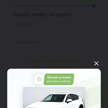
6
12
24
36
48
60
72
84
Подать заявку на кредит
Подать заявку на кредит
Отправляя данные, вы принимаете условия
Пользовательского соглашения
и
Политики
конфиденциальности
Лучшие условия
доступны сейчас