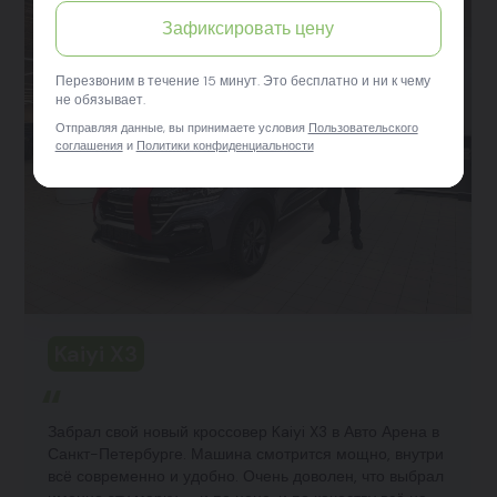
Зафиксировать цену
Перезвоним в течение 15 минут. Это бесплатно и ни к чему
не обязывает.
Отправляя данные, вы принимаете условия
Пользовательского
соглашения
и
Политики конфиденциальности
Kaiyi X3
Забрал свой новый кроссовер Kaiyi X3 в Авто Арена в
Санкт-Петербурге. Машина смотрится мощно, внутри
всё современно и удобно. Очень доволен, что выбрал