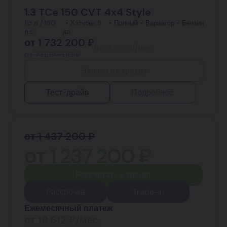
1.3 TCe 150 CVT 4x4 Style
1.3 л / 150
Хэтчбек 5
Полный
Вариатор
Бензин
л.с.
дв.
от
1 732 200
₽
от
26 059
₽/мес.
от 2 032 200 ₽
Заявка на кредит
Тест-драйв
Подробнее
от 1 437 200 ₽
от
1 237 200
₽
Рассчитать в кредит
Рассрочка
Trade-in
Ежемесячный платеж
от
18 612
₽/мес.