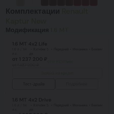
Комплектации
Renault
Kaptur New
Модификация
1.6 MT
1.6 MT 4x2 Life
1.6 л / 114
Хэтчбек 5
Передний
Механика
Бензин
л.с.
дв.
от
1 237 200
₽
от
18 612
₽/мес.
от 1 437 200 ₽
Заявка на кредит
Тест-драйв
Подробнее
1.6 MT 4x2 Drive
1.6 л / 114
Хэтчбек 5
Передний
Механика
Бензин
л.с.
дв.