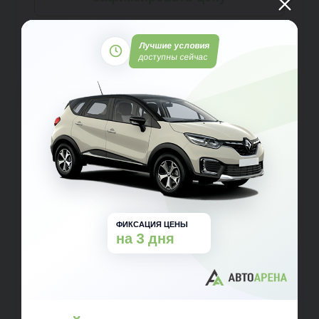
Отправляя данные, вы принимаете условия
Пользовательского соглашения
и
Политики
Лучшие условия
конфиденциальности
доступны сейчас
Рассчитать кредит на
Renault Kaptur New
Ежемесячный платеж
от
18 612
₽/мес.
Первоначальный взнос
0 ₽
ФИКСАЦИЯ ЦЕНЫ
на 3 дня
0%
10%
20%
30%
40%
50%
60%
70%
80%
Срок кредита
84 мес.
6
12
24
36
48
60
72
84
Подать заявку на кредит