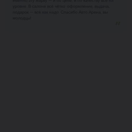
именно эту марку — и по цене, и по качеству всё на
уровне. В салоне всё чётко: оформление, выдача,
подарок — всё как надо. Спасибо Авто Арена, вы
молодцы!