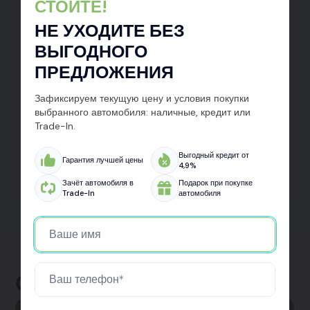
СТОЙТЕ!
НЕ УХОДИТЕ БЕЗ
ВЫГОДНОГО
ПРЕДЛОЖЕНИЯ
Зафиксируем текущую цену и условия покупки
выбранного автомобиля: наличные, кредит или
Trade-In.
Подать заявку на кредит
Отправляя данные, вы принимаете условия
Выгодный кредит от
Гарантия лучшей цены
Пользовательского соглашения
и
Политики
4,9%
конфиденциальности
Зачёт автомобиля в
Подарок при покупке
Trade-In
автомобиля
Отзывы клиентов