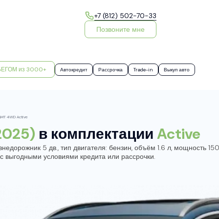
+7 (812) 502-70-33
Позвоните мне
БЕГОМ из 3000+
Автокредит
Рассрочка
Trade-in
Выкуп авто
 AMT 4WD Active
2025)
в комплектации
Active
едорожник 5 дв., тип двигателя: бензин, объём 1.6 л, мощность 150 
 с выгодными условиями кредита или рассрочки.