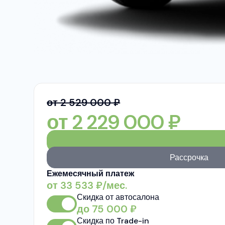
от 2 529 000 ₽
от
2 229 000
₽
Рассрочка
Ежемесячный платеж
от
33 533
₽/мес.
Скидка от автосалона
до
75 000
₽
Скидка по Trade-in