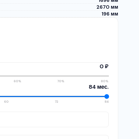
1696 мм
2670 мм
196 мм
0 ₽
60%
70%
80%
84 мес.
60
72
84