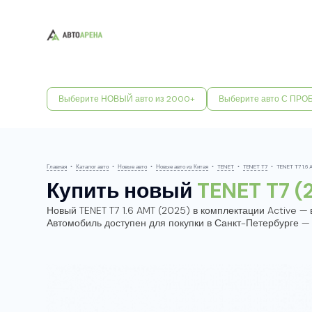
Выберите НОВЫЙ авто из 2000+
Выберите авто С ПРО
Главная
•
Каталог авто
•
Новые авто
•
Новые авто из Китая
•
TENET
•
TENET T7
•
TENET T7 1.6
Купить новый
TENET T7 (
Новый TENET T7 1.6 AMT (2025) в комплектации Active — вн
Автомобиль доступен для покупки в Санкт-Петербурге —