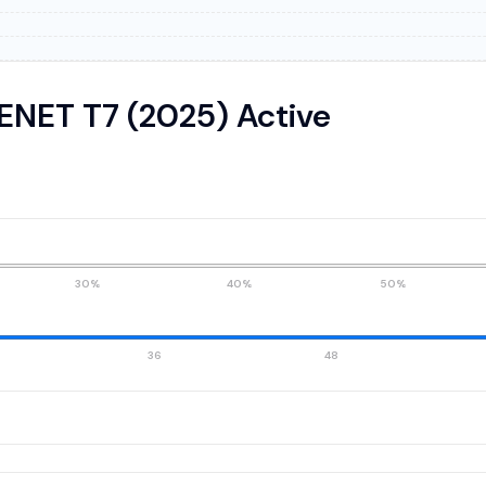
ENET T7 (2025) Active
30%
40%
50%
36
48