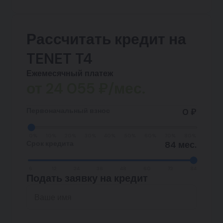
Рассчитать кредит на
TENET T4
Ежемесячный платеж
от
24 055
₽/мес.
Первоначальный взнос
0 ₽
0%
10%
20%
30%
40%
50%
60%
70%
80%
Срок кредита
84 мес.
6
12
24
36
48
60
72
84
Подать заявку на кредит