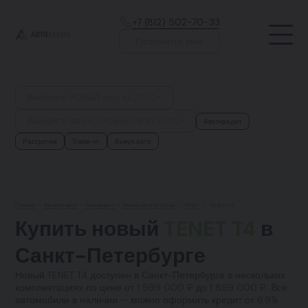
+7 (812) 502-70-33
Позвоните мне
Выберите НОВЫЙ авто из 2000+
Выберите авто С ПРОБЕГОМ из 3000+
Автокредит
Рассрочка
Trade-in
Выкуп авто
Главная
•
Каталог авто
•
Новые авто
•
Новые авто из Китая
•
TENET
•
TENET T4
Купить новый
TENET T4
в
Санкт-Петербурге
Новый TENET T4 доступен в Санкт-Петербурге в нескольких
комплектациях по цене от 1 599 000 ₽ до 1 899 000 ₽. Все
автомобили в наличии — можно оформить кредит от 6.9%