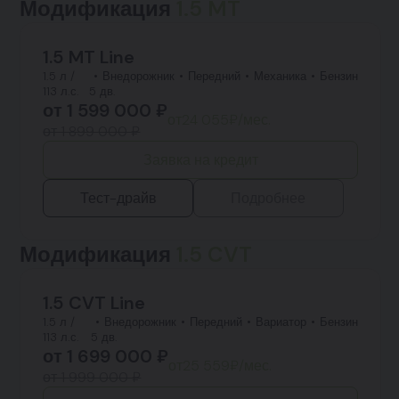
Модификация
1.5 MT
1.5 MT Line
1.5 л /
Внедорожник
Передний
Механика
Бензин
113 л.с.
5 дв.
от
1 599 000
₽
от
24 055
₽/мес.
от 1 899 000 ₽
Заявка на кредит
Тест-драйв
Подробнее
Модификация
1.5 CVT
1.5 CVT Line
1.5 л /
Внедорожник
Передний
Вариатор
Бензин
113 л.с.
5 дв.
от
1 699 000
₽
от
25 559
₽/мес.
от 1 999 000 ₽