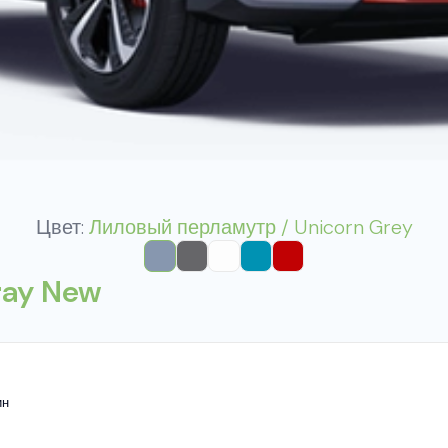
Цвет:
Лиловый перламутр / Unicorn Grey
ray New
ин