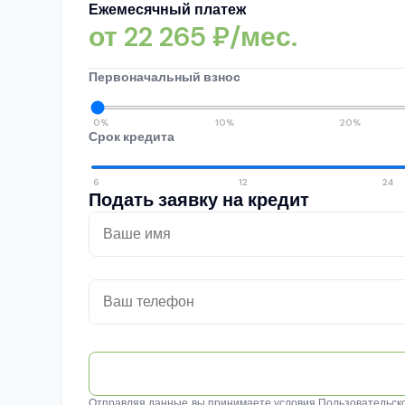
Ежемесячный платеж
от
22 265
₽/мес.
Первоначальный взнос
0%
10%
20%
Срок кредита
6
12
24
Подать заявку на кредит
Отправляя данные, вы принимаете условия
Пользовательск