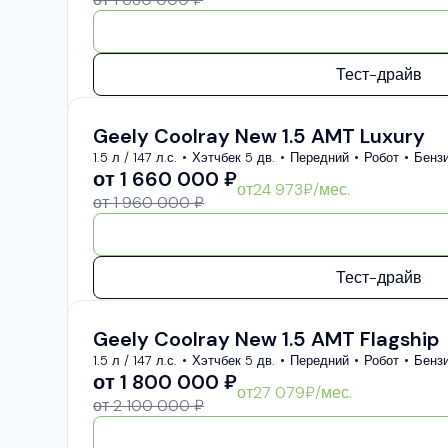
Тест-драйв
Geely Coolray New 1.5 AMT Luxury
1.5 л / 147 л.с.
Хэтчбек 5 дв.
Передний
Робот
Бенз
от
1 660 000
₽
от
24 973
₽/мес.
от 1 960 000 ₽
Тест-драйв
Geely Coolray New 1.5 AMT Flagship
1.5 л / 147 л.с.
Хэтчбек 5 дв.
Передний
Робот
Бенз
от
1 800 000
₽
от
27 079
₽/мес.
от 2 100 000 ₽