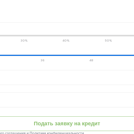
30%
40%
50%
36
48
Подать заявку на кредит
ого соглашения
и
Политики конфиденциальности