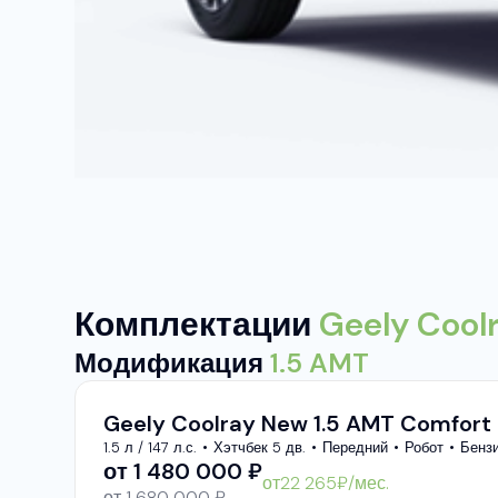
Комплектации
Geely Cool
Модификация
1.5 AMT
Geely Coolray New 1.5 AMT Comfort
1.5 л / 147 л.с.
Хэтчбек 5 дв.
Передний
Робот
Бенз
от
1 480 000
₽
от
22 265
₽/мес.
от 1 680 000 ₽