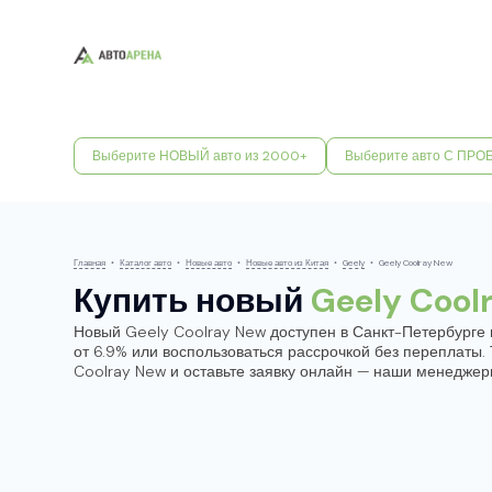
Выберите НОВЫЙ авто из 2000+
Выберите авто С ПРО
Главная
•
Каталог авто
•
Новые авто
•
Новые авто из Китая
•
Geely
•
Geely Coolray New
Купить новый
Geely Cool
Новый Geely Coolray New доступен в Санкт-Петербурге 
от 6.9% или воспользоваться рассрочкой без переплаты
Coolray New и оставьте заявку онлайн — наши менеджер