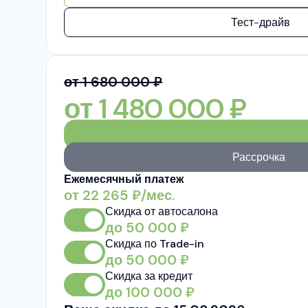
Тест-драйв
от 1 680 000 ₽
от
1 480 000
₽
Рассрочка
Ежемесячный платеж
от
22 265
₽/мес.
Скидка от автосалона
до
50 000
₽
Скидка по Trade-in
до
50 000
₽
Скидка за кредит
до
100 000
₽