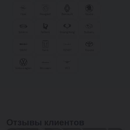
Opel
Peugeot
Renault
Skoda
Solaris
Sollers
SsangYong
Subaru
SWM
Tank
TENET
Toyota
Volkswagen
Москвич
УАЗ
Отзывы клиентов