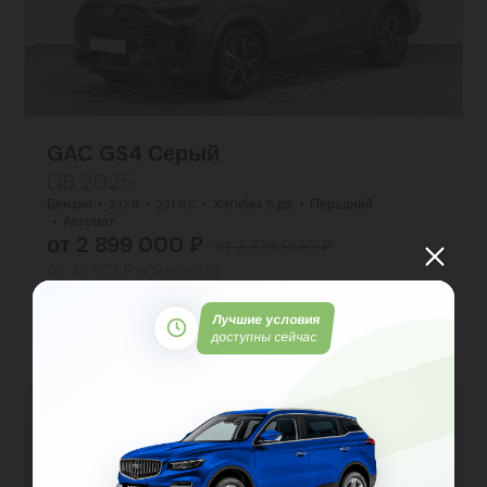
GAC GS4 Серый
GB 2025
Бензин
2.0 л
231 л.с.
Хэтчбек 5 дв.
Передний
Автомат
от 2 899 000 ₽
от 3 199 000 ₽
от 43 612 ₽ в месяц
Заявка на кредит
Лучшие условия
Тест-драйв
Подробнее
доступны сейчас