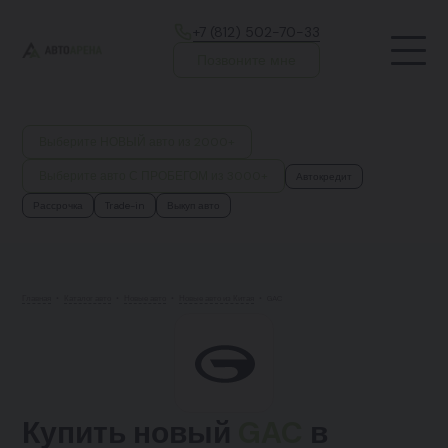
+7 (812) 502-70-33
Позвоните мне
Выберите НОВЫЙ авто из 2000+
Выберите авто С ПРОБЕГОМ из 3000+
Автокредит
Рассрочка
Trade-in
Выкуп авто
Главная
•
Каталог авто
•
Новые авто
•
Новые авто из Китая
•
GAC
Купить новый
GAC
в