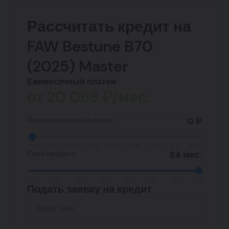
Рассчитать кредит на
FAW Bestune B70
(2025) Master
Ежемесячный платеж
от
20 068
₽/мес.
Первоначальный взнос
0 ₽
0%
10%
20%
30%
40%
50%
60%
70%
80%
Срок кредита
84 мес.
6
12
24
36
48
60
72
84
Подать заявку на кредит