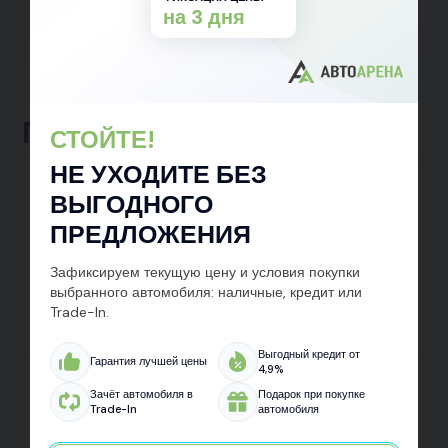
на 3 дня
Тест-драйв
Подробнее
Похожие автомобили
СТОЙТЕ!
НЕ УХОДИТЕ БЕЗ
ВЫГОДНОГО
ПРЕДЛОЖЕНИЯ
Зафиксируем текущую цену и условия покупки
выбранного автомобиля: наличные, кредит или
Trade-In.
Выгодный кредит от
Гарантия лучшей цены
4,9%
FAW Bestune T99
Зачёт автомобиля в
Подарок при покупке
Хэтчбек 5 дв.
Передний
Автомат
Бензин
Trade-In
автомобиля
от 2 475 000 ₽
от 2 775 000 ₽