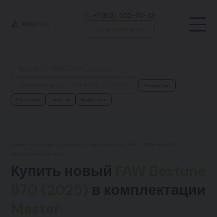
+7 (812) 502-70-33
Позвоните мне
Выберите НОВЫЙ авто из 2000+
Выберите авто С ПРОБЕГОМ из 3000+
Автокредит
Рассрочка
Trade-in
Выкуп авто
Главная
•
Каталог авто
•
Новые авто
•
Новые авто из Китая
•
FAW
•
FAW Bestune B70
•
FAW Bestune B70 2.0 AT Master
Купить новый
FAW Bestune
B70 (2025)
в комплектации
Master