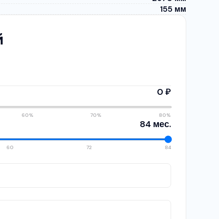
155 мм
й
0 ₽
60%
70%
80%
84 мес.
60
72
84