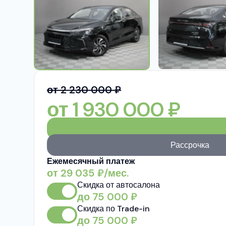
от 2 230 000 ₽
от
1 930 000
₽
Рассрочка
Ежемесячный платеж
от
29 035
₽/мес.
Скидка от автосалона
до
75 000
₽
Скидка по Trade-in
до
75 000
₽