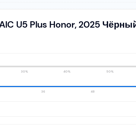
AIC U5 Plus Honor, 2025 Чёрны
30%
40%
50%
36
48