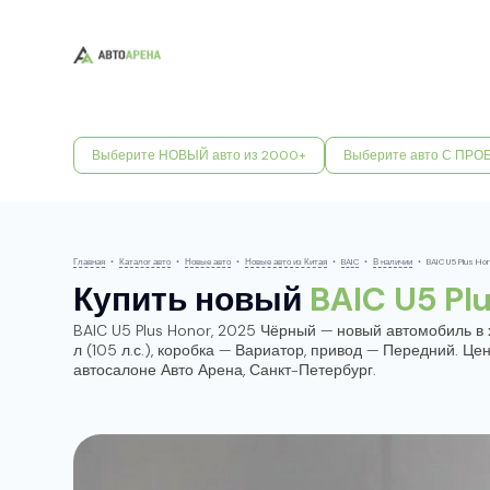
Выберите НОВЫЙ авто из 2000+
Выберите авто С ПРО
Главная
•
Каталог авто
•
Новые авто
•
Новые авто из Китая
•
BAIC
•
В наличии
•
BAIC U5 Plus Ho
Купить новый
BAIC U5 Pl
BAIC U5 Plus Honor, 2025 Чёрный — новый автомобиль в 
л (105 л.с.), коробка — Вариатор, привод — Передний. Це
автосалоне Авто Арена, Санкт-Петербург.